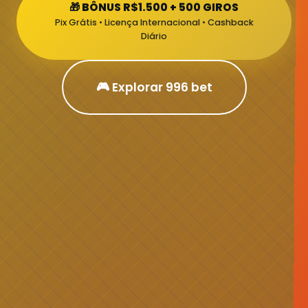
🎁 BÔNUS R$1.500 + 500 GIROS
Pix Grátis • Licença Internacional • Cashback
Diário
🎮 Explorar 996 bet