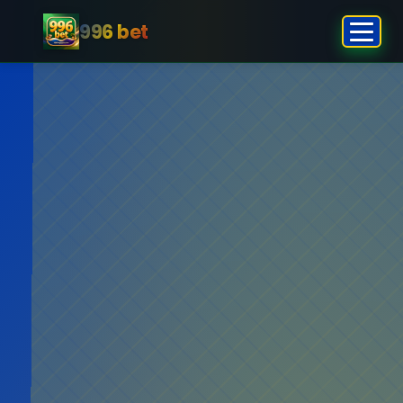
996 bet