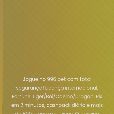
Jogue no 996 bet com total
segurança! Licença internacional,
Fortune Tiger/Boi/Coelho/Dragão, Pix
em 2 minutos, cashback diário e mais
de 800 jogos exclusivos. O cassino