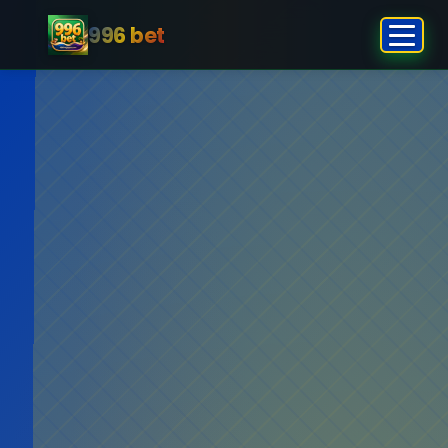
996 bet