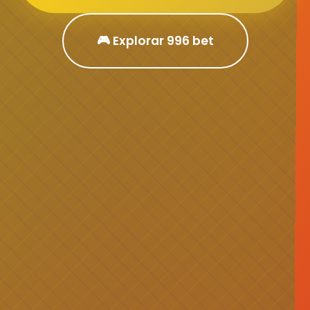
🎮 Explorar 996 bet