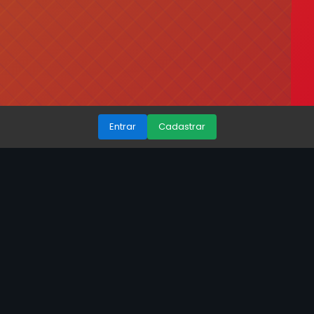
Entrar
Cadastrar
996 bet | Explorando o