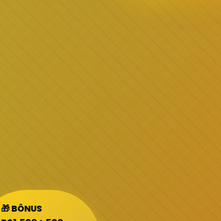
🎁 BÔNUS