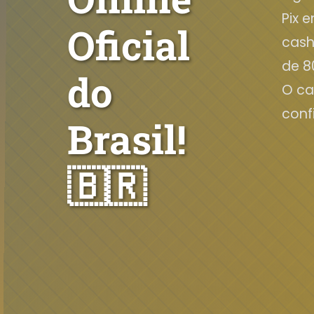
Pix 
Oficial
cash
de 8
do
O ca
confi
Brasil!
🇧🇷