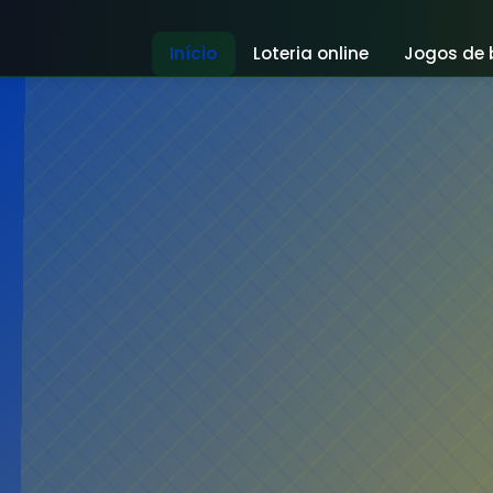
Início
Loteria online
Jogos de 